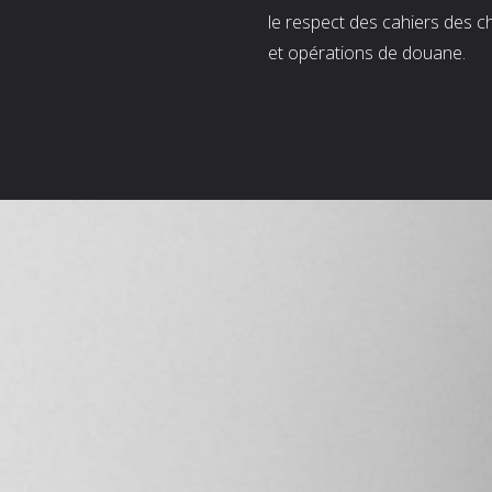
le respect des cahiers des c
et opérations de douane.