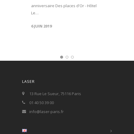
anniversaire Des places d'Or - Hôtel
Le…
6 JUIN 2019
LASER
13 Rue Le Sueur, 75116 Paris
01 40 50 39 00
info@laser-paris.fr