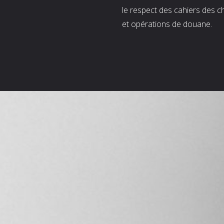
le respect des cahiers des c
et opérations de douane.