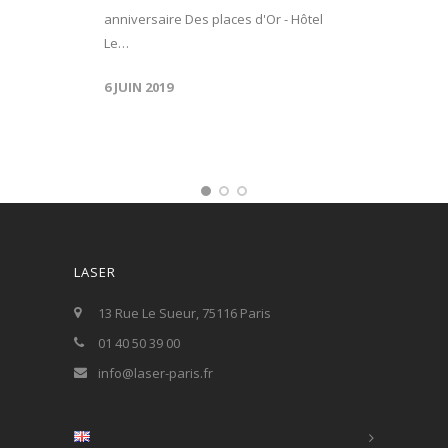
anniversaire Des places d'Or - Hôtel
Le…
6 JUIN 2019
LASER
13 Rue Le Sueur, 75116 Paris
01 40 50 39 00
info@laser-paris.fr