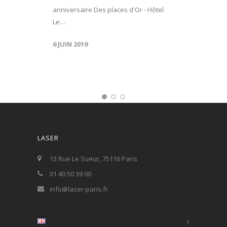
anniversaire Des places d'Or - Hôtel
Le…
6 JUIN 2019
LASER
13 Rue Le Sueur, 75116 Paris
01 40 50 39 00
info@laser-paris.fr