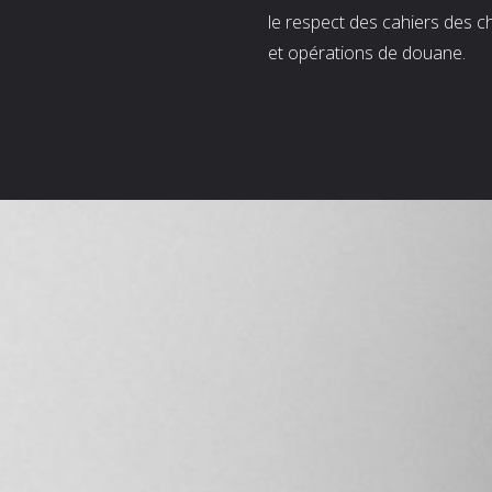
le respect des cahiers des c
et opérations de douane.