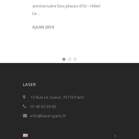
anniversaire Des places d'Or - Hôtel
Le…
6 JUIN 2019
LASER
13 Rue Le Sueur, 75116 Paris
01 40 50 39 00
info@laser-paris.fr