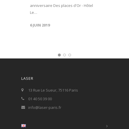
anniversaire Des places d'Or - Hôtel
Le…
6 JUIN 2019
LASER
13 Rue Le Sueur, 75116 Paris
01 40 50 39 00
info@laser-paris.fr