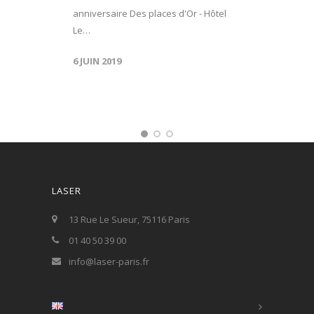
anniversaire Des places d'Or - Hôtel
Le…
6 JUIN 2019
LASER
13 Rue Le Sueur, 75116 Paris
01 40 50 39 00
info@laser-paris.fr