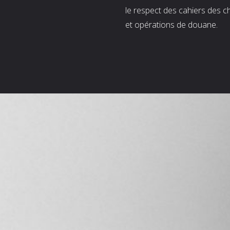
le respect des cahiers des c
et opérations de douane.