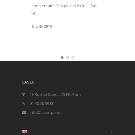
anniversaire Des places d'Or - Hôtel
Le…
6 JUIN 2019
LASER
13 Rue Le Sueur, 75116 Paris
01 40 50 39 00
info@laser-paris.fr