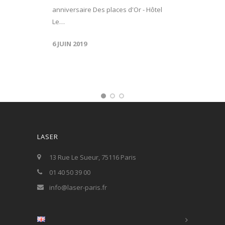
anniversaire Des places d'Or - Hôtel
Le…
6 JUIN 2019
LASER
13 Rue Le Sueur, 75116 Paris
01 40 50 39 00
info@laser-paris.fr