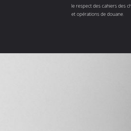
le respect des cahiers des c
et opérations de douane.