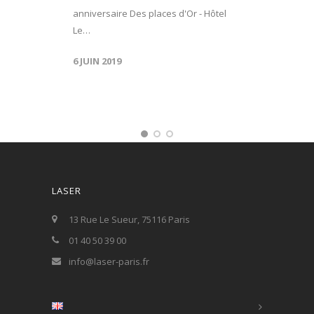
anniversaire Des places d'Or - Hôtel
Le…
6 JUIN 2019
LASER
13 Rue Le Sueur, 75116 Paris
01 40 50 39 00
info@laser-paris.fr