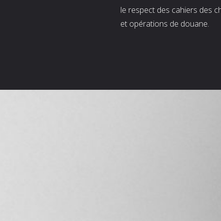
le respect des cahiers des c
et opérations de douane.