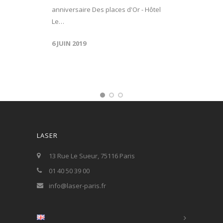
anniversaire Des places d'Or - Hôtel
Le…
6 JUIN 2019
LASER
13 Rue Le Sueur, 75116 Paris
01 40 50 39 00
info@laser-paris.fr