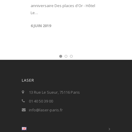
anniversaire Des places d'Or - Hôtel
Le…
6 JUIN 2019
LASER
13 Rue Le Sueur, 75116 Paris
01 40 50 39 00
info@laser-paris.fr