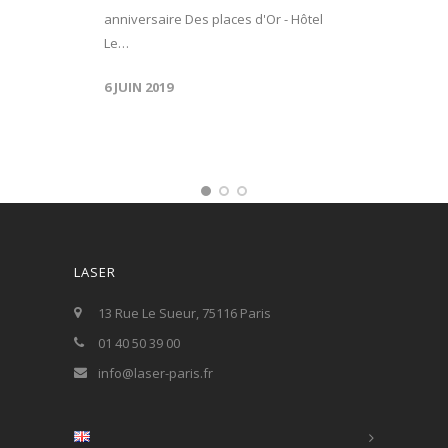
anniversaire Des places d'Or - Hôtel
Le…
6 JUIN 2019
LASER
13 Rue Le Sueur, 75116 Paris
01 40 50 39 00
info@laser-paris.fr