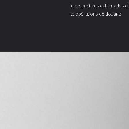
le respect des cahiers des c
et opérations de douane.