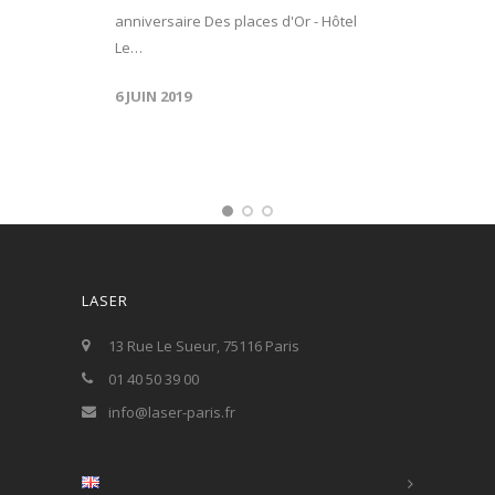
anniversaire Des places d'Or - Hôtel
Le…
6 JUIN 2019
LASER
13 Rue Le Sueur, 75116 Paris
01 40 50 39 00
info@laser-paris.fr