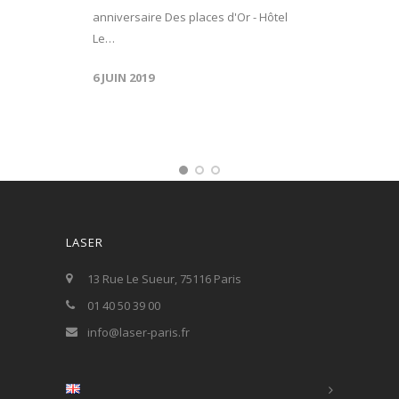
anniversaire Des places d'Or - Hôtel
Le…
6 JUIN 2019
LASER
13 Rue Le Sueur, 75116 Paris
01 40 50 39 00
info@laser-paris.fr