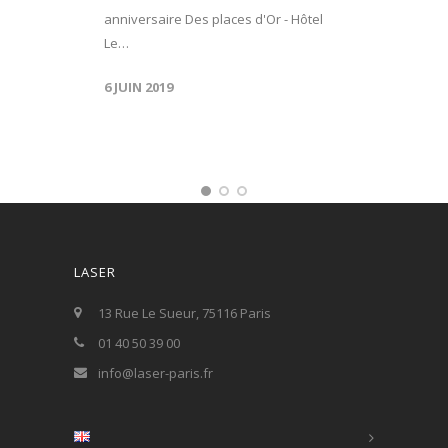
anniversaire Des places d'Or - Hôtel
Le…
6 JUIN 2019
LASER
13 Rue Le Sueur, 75116 Paris
01 40 50 39 00
info@laser-paris.fr