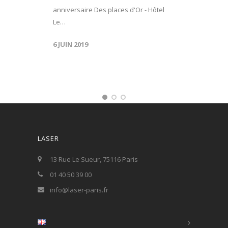
anniversaire Des places d'Or - Hôtel
Le…
6 JUIN 2019
LASER
13 Rue Le Sueur, 75116 Paris
01 40 50 39 00
info@laser-paris.fr