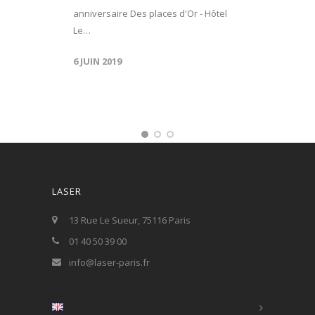
anniversaire Des places d'Or - Hôtel
Le…
6 JUIN 2019
LASER
13 Rue Le Sueur, 75116 Paris
01 40 50 39 00
info@laser-paris.fr