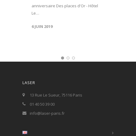
anniversaire Des places d'Or - Hôtel
Le…
6 JUIN 2019
LASER
13 Rue Le Sueur, 75116 Paris
01 40 50 39 00
info@laser-paris.fr