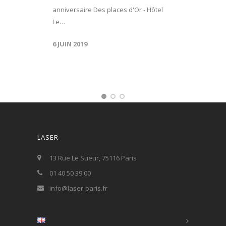
anniversaire Des places d'Or - Hôtel
Le…
6 JUIN 2019
LASER
13 Rue Le Sueur, 75116 Paris
01 40 50 39 00
info@laser-paris.fr