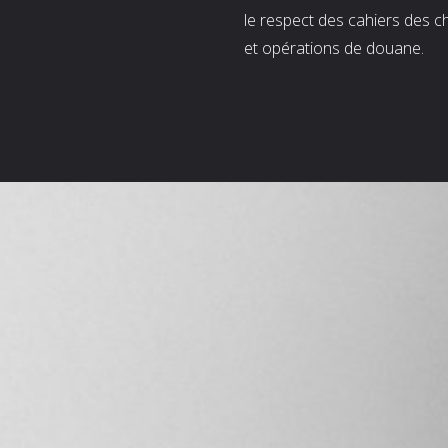
le respect des cahiers des c
et opérations de douane.