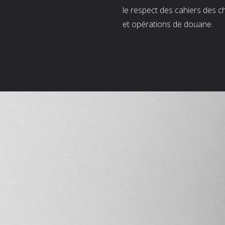
le respect des cahiers des c
et opérations de douane.