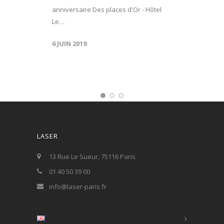
anniversaire Des places d'Or - Hôtel
Le…
6 JUIN 2019
LASER
13 Rue Le Sueur, 75116 Paris
01 40 50 39 00
info@laser-paris.fr