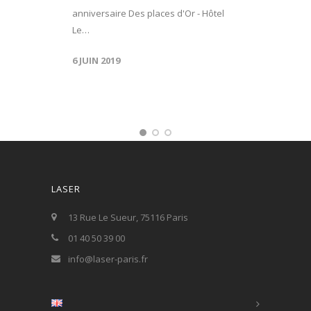
anniversaire Des places d'Or - Hôtel
Le…
6 JUIN 2019
LASER
13 Rue Le Sueur, 75116 Paris
01 40 50 39 00
info@laser-paris.fr