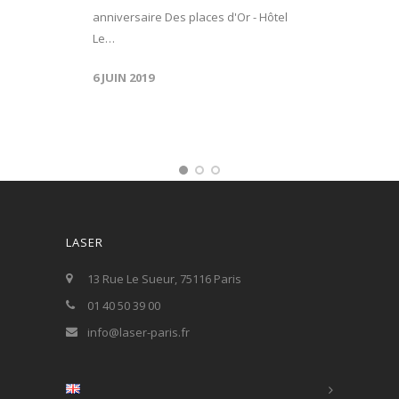
anniversaire Des places d'Or - Hôtel
Le…
6 JUIN 2019
LASER
13 Rue Le Sueur, 75116 Paris
01 40 50 39 00
info@laser-paris.fr