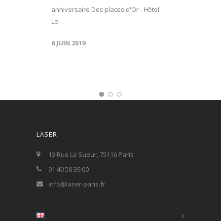
anniversaire Des places d'Or - Hôtel
Le…
6 JUIN 2019
LASER
13 Rue Le Sueur, 75116 Paris
01 40 50 39 00
info@laser-paris.fr