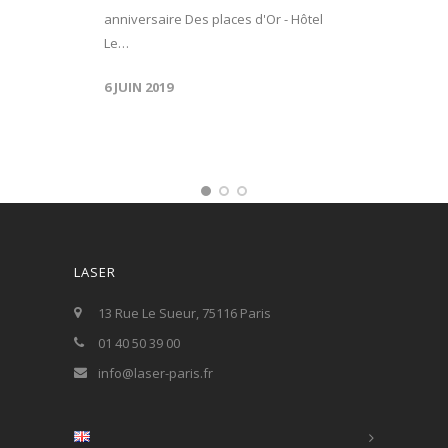
anniversaire Des places d'Or - Hôtel
Le…
6 JUIN 2019
LASER
13 Rue Le Sueur, 75116 Paris
01 40 50 39 00
info@laser-paris.fr