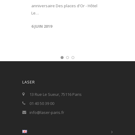
anniversaire Des places d'Or - Hôtel
Le…
6 JUIN 2019
LASER
13 Rue Le Sueur, 75116 Paris
01 40 50 39 00
info@laser-paris.fr