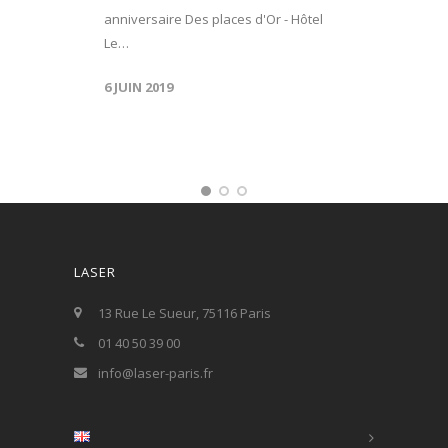
anniversaire Des places d'Or - Hôtel
Le…
6 JUIN 2019
LASER
13 Rue Le Sueur, 75116 Paris
01 40 50 39 00
info@laser-paris.fr