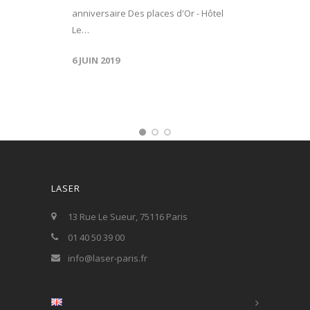
anniversaire Des places d'Or - Hôtel
Le…
6 JUIN 2019
LASER
13 Rue Le Sueur, 75116 Paris
01 40 50 39 00
info@laser-paris.fr