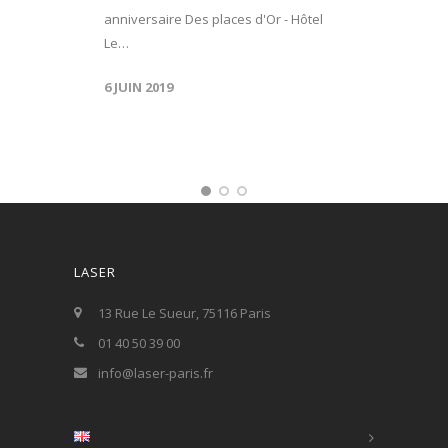
anniversaire Des places d'Or - Hôtel
Le…
6 JUIN 2019
LASER
13 Rue Le Sueur, 75116 Paris
01 40 50 39 00
info@laser-paris.fr