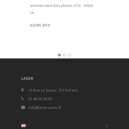
anniversaire Des places d'Or - Hôtel
Le…
6 JUIN 2019
LASER
13 Rue Le Sueur, 75116 Paris
01 40 50 39 00
info@laser-paris.fr