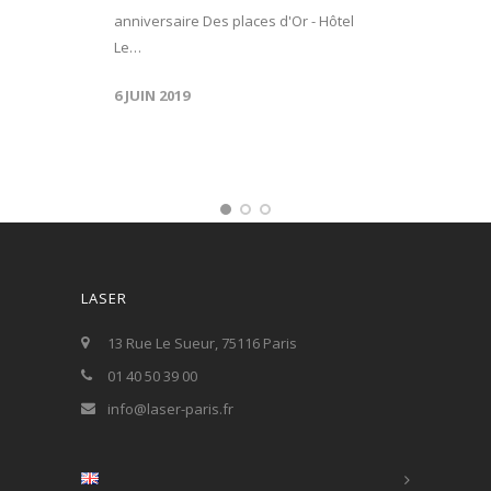
anniversaire Des places d'Or - Hôtel
Le…
6 JUIN 2019
LASER
13 Rue Le Sueur, 75116 Paris
01 40 50 39 00
info@laser-paris.fr