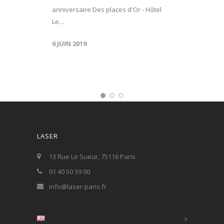
anniversaire Des places d'Or - Hôtel
Le…
6 JUIN 2019
LASER
13 Rue Le Sueur, 75116 Paris
01 40 50 39 00
info@laser-paris.fr