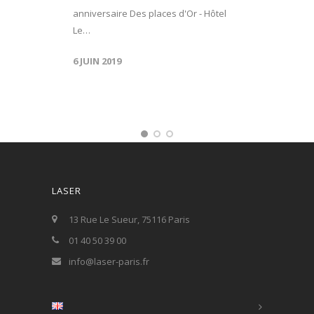
anniversaire Des places d'Or - Hôtel
Le…
6 JUIN 2019
LASER
13 Rue Le Sueur, 75116 Paris
01 40 50 39 00
info@laser-paris.fr