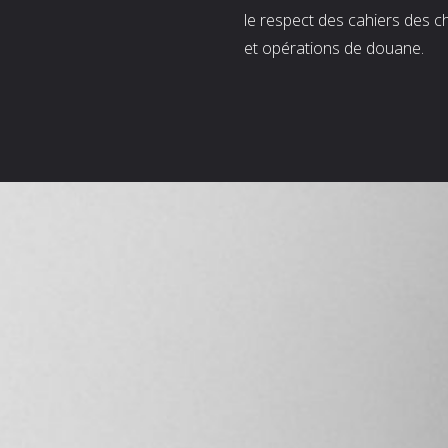
le respect des cahiers des c
et opérations de douane.