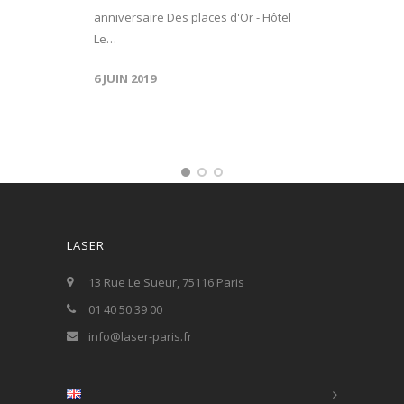
anniversaire Des places d'Or - Hôtel
Le…
6 JUIN 2019
LASER
13 Rue Le Sueur, 75116 Paris
01 40 50 39 00
info@laser-paris.fr