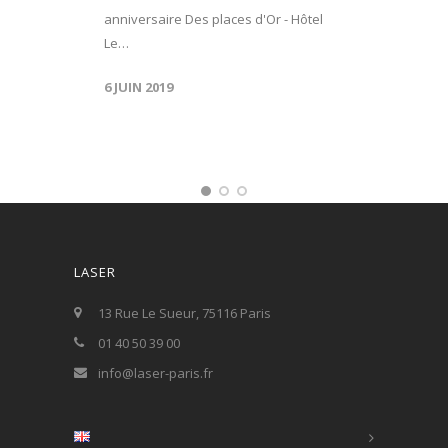
anniversaire Des places d'Or - Hôtel
Le…
6 JUIN 2019
LASER
13 Rue Le Sueur, 75116 Paris
01 40 50 39 00
info@laser-paris.fr