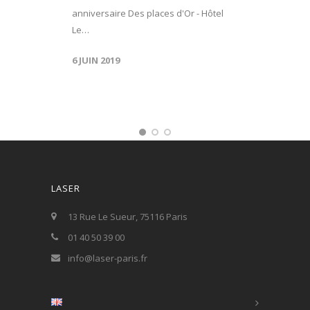
anniversaire Des places d'Or - Hôtel
Le…
6 JUIN 2019
LASER
13 Rue Le Sueur, 75116 Paris
01 40 50 39 00
info@laser-paris.fr