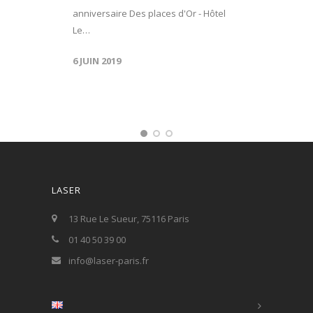
anniversaire Des places d'Or - Hôtel
Le…
6 JUIN 2019
LASER
13 Rue Le Sueur, 75116 Paris
01 40 50 39 00
info@laser-paris.fr