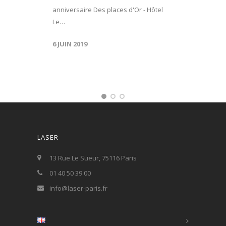
anniversaire Des places d'Or - Hôtel
Le…
6 JUIN 2019
LASER
13 Rue Le Sueur, 75116 Paris
01 40 50 39 00
info@laser-paris.fr