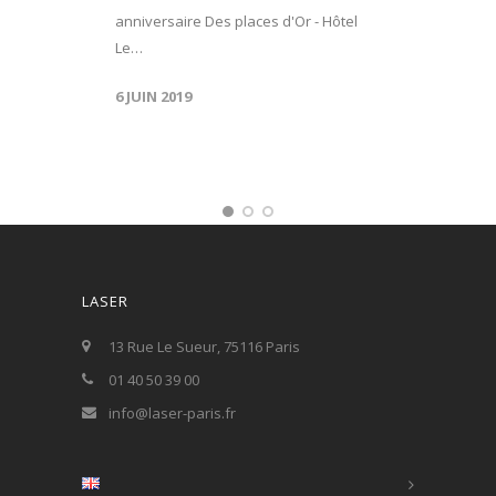
anniversaire Des places d'Or - Hôtel
Le…
6 JUIN 2019
LASER
13 Rue Le Sueur, 75116 Paris
01 40 50 39 00
info@laser-paris.fr