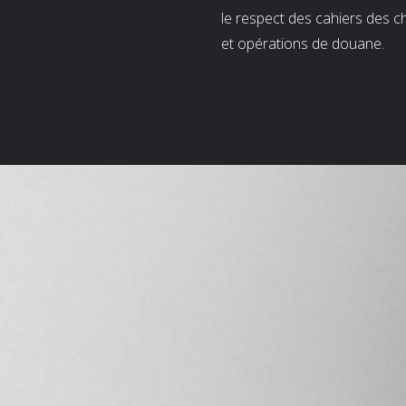
le respect des cahiers des c
et opérations de douane.