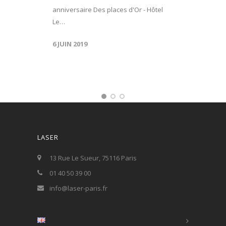
anniversaire Des places d'Or - Hôtel
Le…
6 JUIN 2019
LASER
13 Rue Le Sueur, 75116 Paris
01 40 50 39 00
info@laser-paris.fr